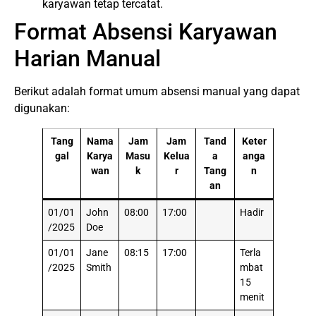
karyawan tetap tercatat.
Format Absensi Karyawan
Harian Manual
Berikut adalah format umum absensi manual yang dapat
digunakan:
Tang
Nama
Jam
Jam
Tand
Keter
gal
Karya
Masu
Kelua
a
anga
wan
k
r
Tang
n
an
01/01
John
08:00
17:00
Hadir
/2025
Doe
01/01
Jane
08:15
17:00
Terla
/2025
Smith
mbat
15
menit