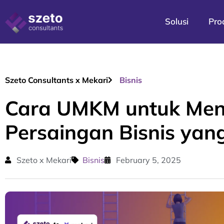
Solusi
Pro
Szeto Consultants x Mekari
Bisnis
Cara UMKM untuk Me
Persaingan Bisnis yan
Szeto x Mekari
Bisnis
February 5, 2025