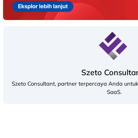
Szeto Consulta
Szeto Consultant, partner terpercaya Anda untu
SaaS.