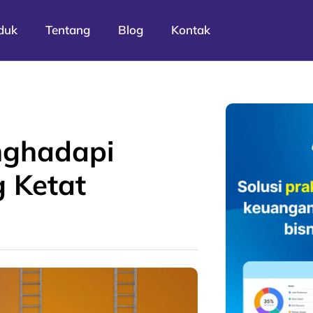
duk
Tentang
Blog
Kontak
nghadapi
g Ketat