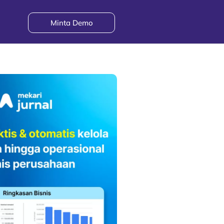
Minta Demo