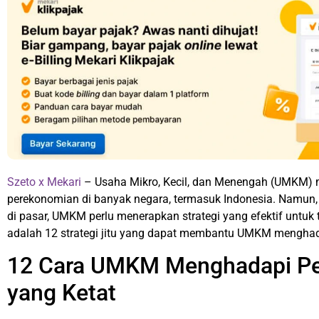
Szeto x Mekari
– Usaha Mikro, Kecil, dan Menengah (UMKM)
perekonomian di banyak negara, termasuk Indonesia. Namun,
di pasar, UMKM perlu menerapkan strategi yang efektif untuk
adalah 12 strategi jitu yang dapat membantu UMKM menghad
12 Cara UMKM Menghadapi Per
yang Ketat