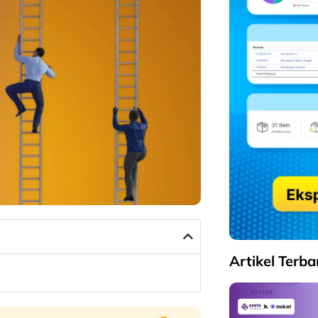
Artikel Terba