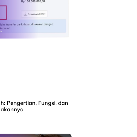
ah: Pengertian, Fungsi, dan
nakannya