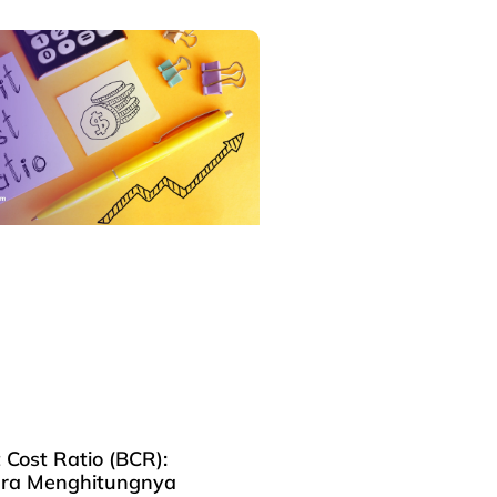
Cost Ratio (BCR):
ara Menghitungnya