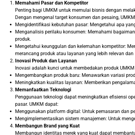
Memahami Pasar dan Kompetitor
Penting bagi UMKM untuk memulai bisnis dengan melak
Dengan mengenal target konsumen dan pesaing, UMKM
Mengidentifikasi kebutuhan pasar: Mengetahui apa yan
Menganalisis perilaku konsumen: Memahami bagaimana
produk.
Mengetahui keunggulan dan kelemahan kompetitor: Men
merancang produk atau layanan yang lebih relevan dan 
Inovasi Produk dan Layanan
Inovasi adalah kunci untuk membedakan produk UMKM 
Mengembangkan produk baru: Menawarkan variasi prod
Meningkatkan kualitas layanan: Memberikan pengalama
Memanfaatkan Teknologi
Penggunaan teknologi dapat meningkatkan efisiensi o
pasar. UMKM dapat:
Menggunakan platform digital: Untuk pemasaran dan pe
Mengimplementasikan sistem manajemen: Untuk mengel
Membangun Brand yang Kuat
Membangun identitas merek yang kuat dapat memban