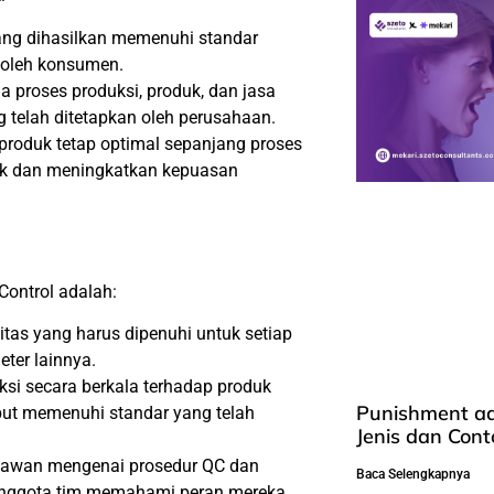
ng dihasilkan memenuhi standar
a oleh konsumen.
proses produksi, produk, dan jasa
 telah ditetapkan oleh perusahaan.
produk tetap optimal sepanjang proses
duk dan meningkatkan kepuasan
Control adalah:
tas yang harus dipenuhi untuk setiap
eter lainnya.
ksi secara berkala terhadap produk
Punishment ad
but memenuhi standar yang telah
Jenis dan Con
ryawan mengenai prosedur QC dan
Baca Selengkapnya
 anggota tim memahami peran mereka